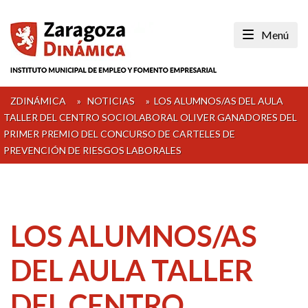
Skip
to
Menú
content
ZDINÁMICA
»
NOTICIAS
»
LOS ALUMNOS/AS DEL AULA
TALLER DEL CENTRO SOCIOLABORAL OLIVER GANADORES DEL
PRIMER PREMIO DEL CONCURSO DE CARTELES DE
PREVENCIÓN DE RIESGOS LABORALES
LOS ALUMNOS/AS
DEL AULA TALLER
DEL CENTRO