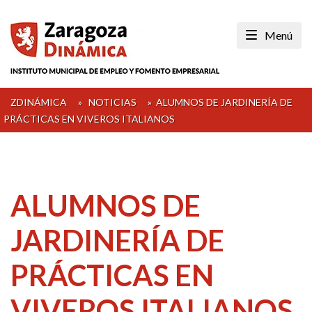
Skip
to
Menú
content
ZDINÁMICA
»
NOTICIAS
»
ALUMNOS DE JARDINERÍA DE
PRÁCTICAS EN VIVEROS ITALIANOS
ALUMNOS DE
JARDINERÍA DE
PRÁCTICAS EN
VIVEROS ITALIANOS