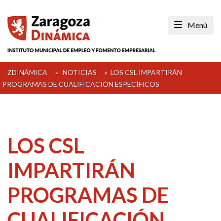
Skip
to
Menú
content
ZDINÁMICA
»
NOTICIAS
»
LOS CSL IMPARTIRÁN
PROGRAMAS DE CUALIFICACIÓN ESPECÍFICOS
LOS CSL
IMPARTIRÁN
PROGRAMAS DE
CUALIFICACIÓN