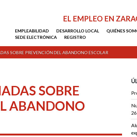
EL EMPLEO EN ZAR
EMPLEABILIDAD
DESARROLLO LOCAL
QUIÉNES SOM
SEDE ELECTRÓNICA
REGISTRO
DAS SOBRE PREVENCIÓN DEL ABANDONO ESCOLAR
Ú
NADAS SOBRE
Pr
EL ABANDONO
Nu
26
Al
ex