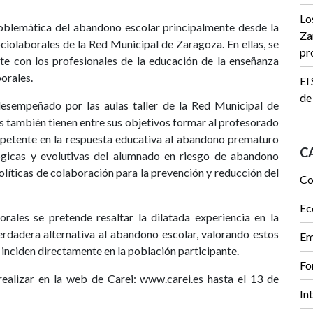
Lo
roblemática del abandono escolar principalmente desde la
Za
ociolaborales de la Red Municipal de Zaragoza. En ellas, se
pr
te con los profesionales de la educación de la enseñanza
orales.
El
de
desempeñado por las aulas taller de la Red Municipal de
s también tienen entre sus objetivos formar al profesorado
petente en la respuesta educativa al abandono prematuro
C
lógicas y evolutivas del alumnado en riesgo de abandono
políticas de colaboración para la prevención y reducción del
Co
Ec
rales se pretende resaltar la dilatada experiencia en la
rdadera alternativa al abandono escolar, valorando estos
Em
inciden directamente en la población participante.
Fo
realizar en la web de Carei: www.carei.es hasta el 13 de
In