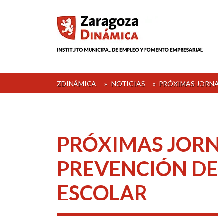
Skip
to
content
ZDINÁMICA
»
NOTICIAS
»
PRÓXIMAS JORNA
PRÓXIMAS JOR
PREVENCIÓN D
ESCOLAR