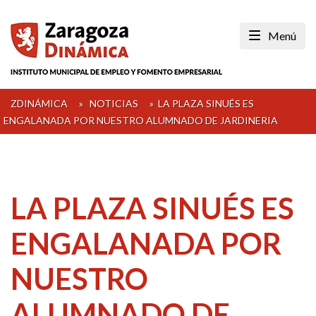
Skip
to
Menú
content
ZDINÁMICA
»
NOTICIAS
»
LA PLAZA SINUÉS ES
ENGALANADA POR NUESTRO ALUMNADO DE JARDINERIA
LA PLAZA SINUÉS ES
ENGALANADA POR
NUESTRO
ALUMNADO DE