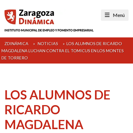
Skip
to
Menú
content
ZDINÁMICA
»
NOTICIAS
»
LOS ALUMNOS DE RICARDO
MAGDALENA LUCHAN CONTRA EL TOMICUS EN LOS MONTES
DE TORRERO
LOS ALUMNOS DE
RICARDO
MAGDALENA