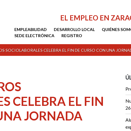
EL EMPLEO EN ZAR
EMPLEABILIDAD
DESARROLLO LOCAL
QUIÉNES SOM
SEDE ELECTRÓNICA
REGISTRO
ROS SOCIOLABORALES CELEBRA EL FIN DE CURSO CON UNA JORN
Ú
TROS
Pr
S CELEBRA EL FIN
Nu
26
 UNA JORNADA
Al
ex