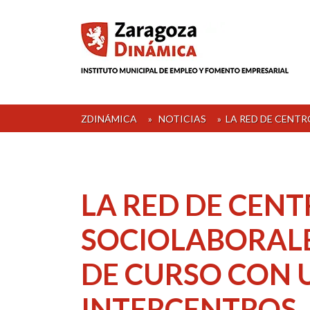
Skip
to
content
ZDINÁMICA
»
NOTICIAS
»
LA RED DE CENT
LA RED DE CEN
SOCIOLABORALE
DE CURSO CON
INTERCENTROS