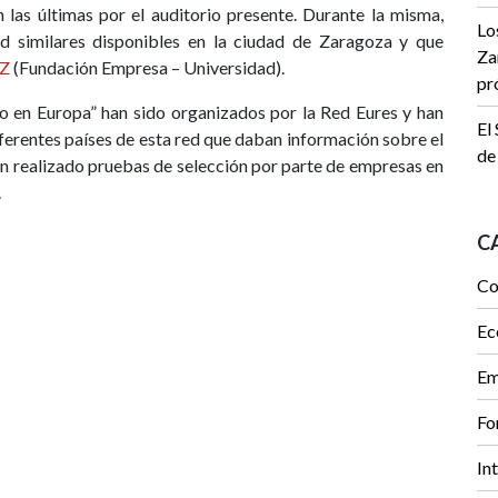
 las últimas por el auditorio presente. Durante la misma,
Lo
d similares disponibles en la ciudad de Zaragoza y que
Za
Z
(Fundación Empresa – Universidad).
pr
o en Europa” han sido organizados por la Red Eures y han
El
ferentes países de esta red que daban información sobre el
de
an realizado pruebas de selección por parte de empresas en
.
C
Co
Ec
Em
Fo
In