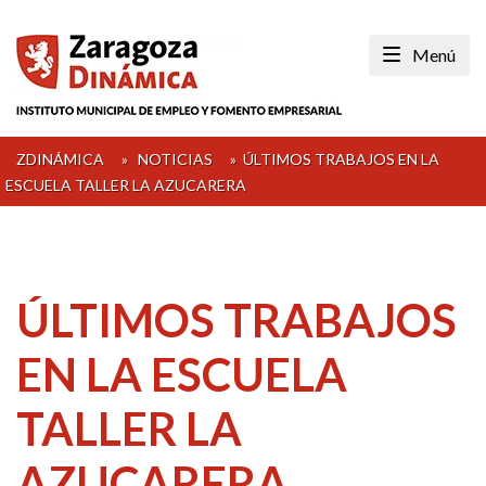
Skip
to
Menú
content
ZDINÁMICA
»
NOTICIAS
»
ÚLTIMOS TRABAJOS EN LA
ESCUELA TALLER LA AZUCARERA
ÚLTIMOS TRABAJOS
EN LA ESCUELA
TALLER LA
AZUCARERA