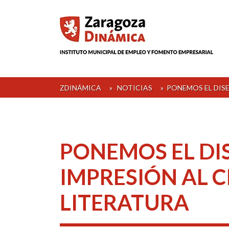
Skip
to
content
ZDINÁMICA
»
NOTICIAS
»
PONEMOS EL DISE
PONEMOS EL DI
IMPRESIÓN AL C
LITERATURA