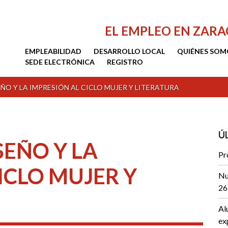
EL EMPLEO EN ZAR
EMPLEABILIDAD
DESARROLLO LOCAL
QUIÉNES SOM
SEDE ELECTRÓNICA
REGISTRO
ÑO Y LA IMPRESIÓN AL CICLO MUJER Y LITERATURA
Ú
SEÑO Y LA
Pr
ICLO MUJER Y
Nu
26
Al
ex