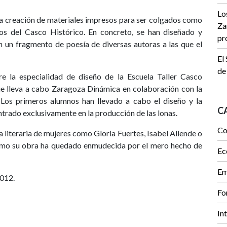
Lo
 la creación de materiales impresos para ser colgados como
Za
os del Casco Histórico. En concreto, se han diseñado y
pr
n un fragmento de poesía de diversas autoras a las que el
El
de
e la especialidad de diseño de la Escuela Taller Casco
que lleva a cabo Zaragoza Dinámica en colaboración con la
. Los primeros alumnos han llevado a cabo el diseño y la
C
trado exclusivamente en la producción de las lonas.
Co
a literaria de mujeres como Gloria Fuertes, Isabel Allende o
omo su obra ha quedado enmudecida por el mero hecho de
Ec
Em
2012.
Fo
In