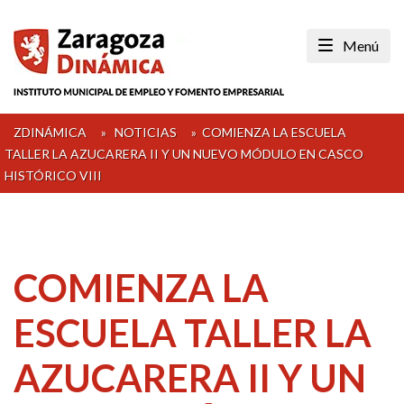
Skip
to
Menú
content
ZDINÁMICA
»
NOTICIAS
»
COMIENZA LA ESCUELA
TALLER LA AZUCARERA II Y UN NUEVO MÓDULO EN CASCO
HISTÓRICO VIII
COMIENZA LA
ESCUELA TALLER LA
AZUCARERA II Y UN