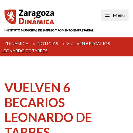
Skip
to
Menú
content
ZDINÁMICA
»
NOTICIAS
»
VUELVEN 6 BECARIOS
LEONARDO DE TARBES
VUELVEN 6
BECARIOS
LEONARDO DE
TARBES