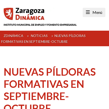
Skip
to
Menú
content
ZDINÁMICA
»
NOTICIAS
»
NUEVAS PÍLDORAS
FORMATIVAS EN SEPTIEMBRE-OCTUBRE
NUEVAS PÍLDORAS
FORMATIVAS EN
SEPTIEMBRE-
OCTUBRE