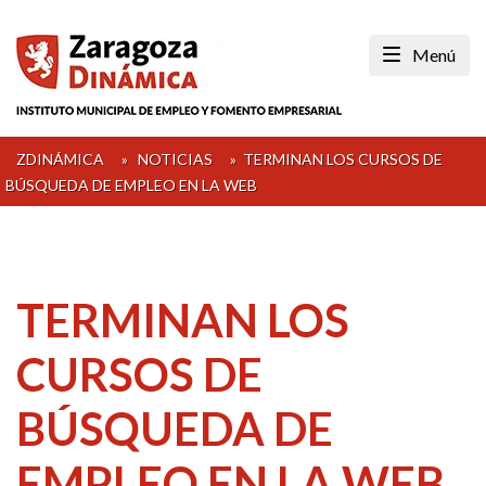
Skip
to
Menú
content
ZDINÁMICA
»
NOTICIAS
»
TERMINAN LOS CURSOS DE
BÚSQUEDA DE EMPLEO EN LA WEB
TERMINAN LOS
CURSOS DE
BÚSQUEDA DE
EMPLEO EN LA WEB