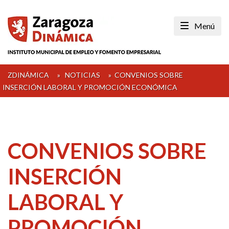
Skip
to
Menú
content
ZDINÁMICA
»
NOTICIAS
»
CONVENIOS SOBRE
INSERCIÓN LABORAL Y PROMOCIÓN ECONÓMICA
CONVENIOS SOBRE
INSERCIÓN
LABORAL Y
PROMOCIÓN