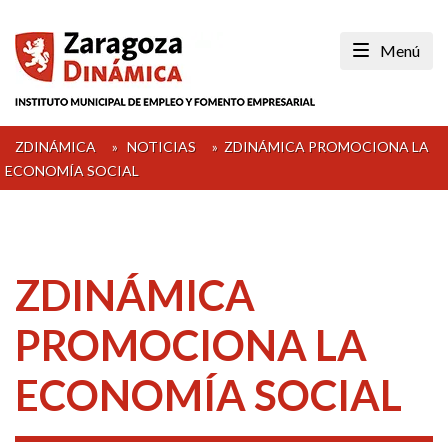
Skip
to
Menú
content
ZDINÁMICA
»
NOTICIAS
»
ZDINÁMICA PROMOCIONA LA
ECONOMÍA SOCIAL
ZDINÁMICA
PROMOCIONA LA
ECONOMÍA SOCIAL