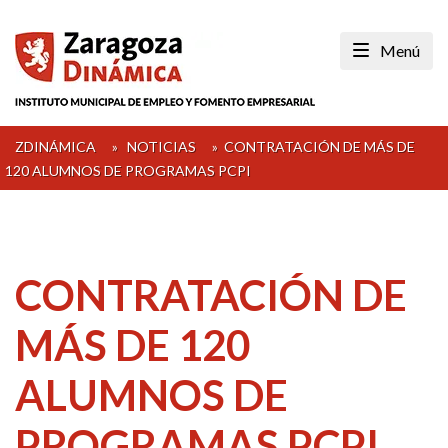
Skip
to
Menú
content
ZDINÁMICA
»
NOTICIAS
»
CONTRATACIÓN DE MÁS DE
120 ALUMNOS DE PROGRAMAS PCPI
CONTRATACIÓN DE
MÁS DE 120
ALUMNOS DE
PROGRAMAS PCPI