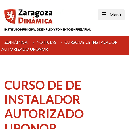
Skip
to
Menú
content
ZDINÁMICA
»
NOTICIAS
»
CURSO DE DE INSTALADOR
AUTORIZADO UPONOR
CURSO DE DE
INSTALADOR
AUTORIZADO
UPONOR