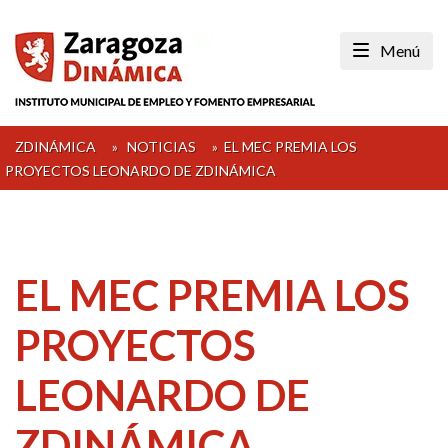
Skip
to
Menú
content
ZDINÁMICA
»
NOTICIAS
»
EL MEC PREMIA LOS
PROYECTOS LEONARDO DE ZDINÁMICA
EL MEC PREMIA LOS
PROYECTOS
LEONARDO DE
ZDINÁMICA