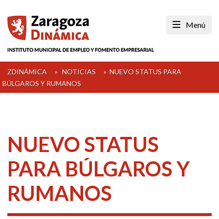
Skip
to
Menú
content
ZDINÁMICA
»
NOTICIAS
»
NUEVO STATUS PARA
BÚLGAROS Y RUMANOS
NUEVO STATUS
PARA BÚLGAROS Y
RUMANOS