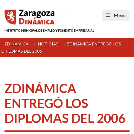
Skip
to
Menú
content
ZDINÁMICA
»
NOTICIAS
»
ZDINÁMICA ENTREGÓ LOS
DIPLOMAS DEL 2006
ZDINÁMICA
ENTREGÓ LOS
DIPLOMAS DEL 2006