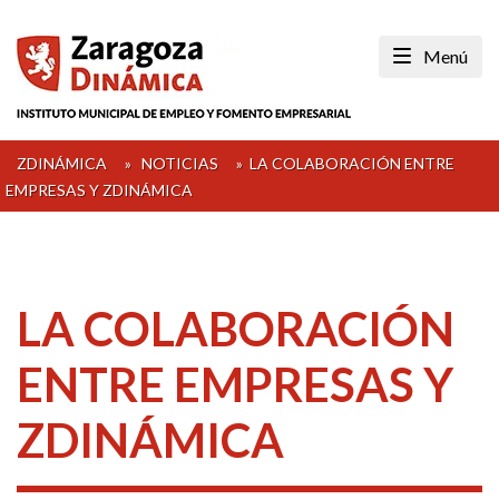
Skip
to
Menú
content
ZDINÁMICA
»
NOTICIAS
»
LA COLABORACIÓN ENTRE
EMPRESAS Y ZDINÁMICA
LA COLABORACIÓN
ENTRE EMPRESAS Y
ZDINÁMICA