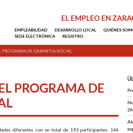
EL EMPLEO EN ZAR
EMPLEABILIDAD
DESARROLLO LOCAL
QUIÉNES SOM
SEDE ELECTRÓNICA
REGISTRO
L PROGRAMA DE GARANTÍA SOCIAL
Ú
EL PROGRAMA DE
Pr
AL
Nu
26
Al
ex
ades diferentes con un total de 193 participantes: 144