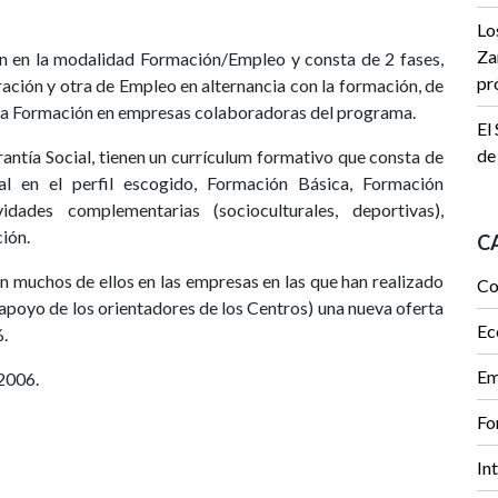
Lo
Za
an en la modalidad Formación/Empleo y consta de 2 fases,
pr
ación y otra de Empleo en alternancia con la formación, de
a la Formación en empresas colaboradoras del programa.
El
de
ntía Social, tienen un currículum formativo que consta de
al en el perfil escogido, Formación Básica, Formación
idades complementarias (socioculturales, deportivas),
ión.
C
 muchos de ellos en las empresas en las que han realizado
Co
l apoyo de los orientadores de los Centros) una nueva oferta
Ec
.
Em
2006.
Fo
In