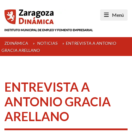
Skip
to
Menú
content
ZDINÁMICA
»
NOTICIAS
»
ENTREVISTA A ANTONIO
GRACIA ARELLANO
ENTREVISTA A
ANTONIO GRACIA
ARELLANO