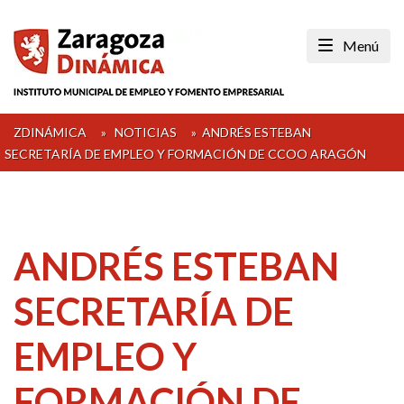
Skip
to
Menú
content
ZDINÁMICA
»
NOTICIAS
»
ANDRÉS ESTEBAN
SECRETARÍA DE EMPLEO Y FORMACIÓN DE CCOO ARAGÓN
ANDRÉS ESTEBAN
SECRETARÍA DE
EMPLEO Y
FORMACIÓN DE