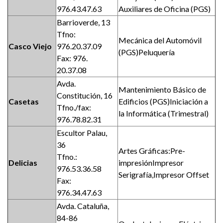
976.43.47.63
Auxiliares de Oficina (PGS)
Barrioverde, 13
Tfno:
Mecánica del Automóvil
Casco Viejo
976.20.37.09
(PGS)Peluquería
Fax: 976.
20.37.08
Avda.
Mantenimiento Básico de
Constitución, 16
Casetas
Edificios (PGS)Iniciación a
Tfno./fax:
la Informática (Trimestral)
976.78.82.31
Escultor Palau,
36
Artes Gráficas:Pre-
Tfno.:
Delicias
impresiónImpresor
976.53.36.58
Serigrafía,Impresor Offset
Fax:
976.34.47.63
Avda. Cataluña,
84-86