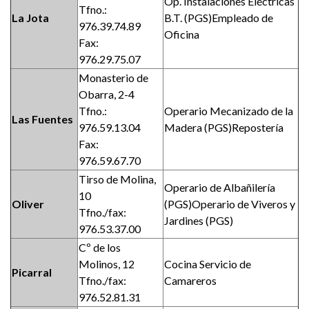
Op. Instalaciones Eléctricas
Tfno.:
La Jota
B.T. (PGS)Empleado de
976.39.74.89
Oficina
Fax:
976.29.75.07
Monasterio de
Obarra, 2-4
Tfno.:
Operario Mecanizado de la
Las Fuentes
976.59.13.04
Madera (PGS)Repostería
Fax:
976.59.67.70
Tirso de Molina,
Operario de Albañilería
10
Oliver
(PGS)Operario de Viveros y
Tfno./fax:
Jardines (PGS)
976.53.37.00
Cº de los
Molinos, 12
Cocina Servicio de
Picarral
Tfno./fax:
Camareros
976.52.81.31