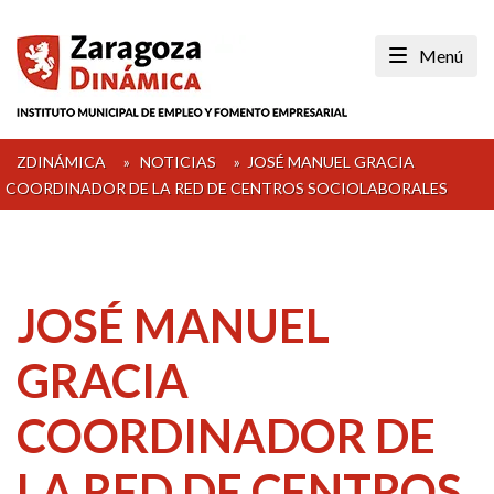
Skip
to
Menú
content
ZDINÁMICA
»
NOTICIAS
»
JOSÉ MANUEL GRACIA
COORDINADOR DE LA RED DE CENTROS SOCIOLABORALES
JOSÉ MANUEL
GRACIA
COORDINADOR DE
LA RED DE CENTROS