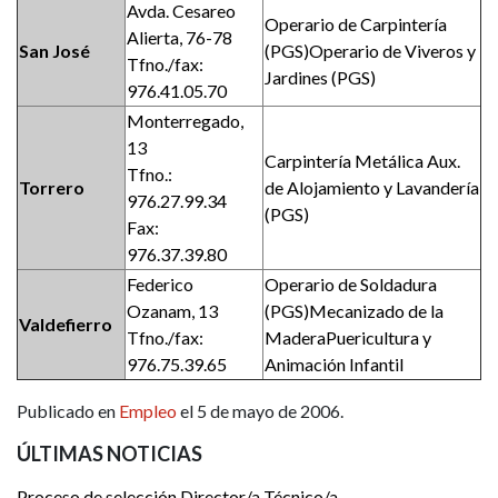
Avda. Cesareo
Operario de Carpintería
Alierta, 76-78
San José
(PGS)Operario de Viveros y
Tfno./fax:
Jardines (PGS)
976.41.05.70
Monterregado,
13
Carpintería Metálica Aux.
Tfno.:
Torrero
de Alojamiento y Lavandería
976.27.99.34
(PGS)
Fax:
976.37.39.80
Federico
Operario de Soldadura
Ozanam, 13
(PGS)Mecanizado de la
Valdefierro
Tfno./fax:
MaderaPuericultura y
976.75.39.65
Animación Infantil
Publicado en
Empleo
el 5 de mayo de 2006.
ÚLTIMAS NOTICIAS
Proceso de selección Director/a Técnico/a