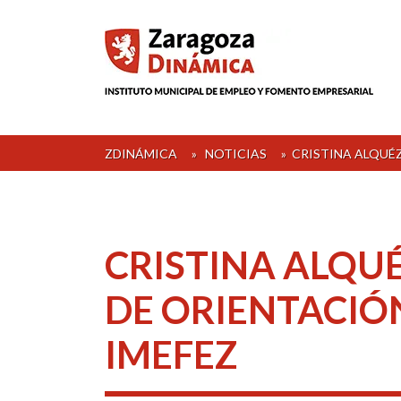
Skip
to
content
ZDINÁMICA
»
NOTICIAS
»
CRISTINA ALQUÉ
CRISTINA ALQU
DE ORIENTACIÓ
IMEFEZ