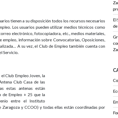
Za
pr
El
uarios tienen a su disposición todos los recursos necesarios
de
mpleo. Los usuarios pueden utilizar medios técnicos como
correo electrónico, fotocopiadora, etc., medios materiales,
Gr
de empleo, información sobre Convocatorias, Oposiciones,
co
cializada… A su vez, el Club de Empleo también cuenta con
Za
l Servicio.
C
 el Club Empleo Joven, la
Co
Antena Club Casa de las
s estas antenas están
Ec
b de Empleo + 25 que la
io entre el Instituto
Em
e Zaragoza y CCOO) y todas ellas están coordinadas por
Fo