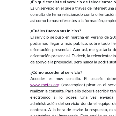
¿En qué consiste el servicio de teleorientaci
Es un servicio en el que a través de Internet una
consulta de tema relacionado con la orientación
así como temas referentes a la formación, empleo
¿Cuáles fueron sus inicios?
El servicio se puso en marcha en verano de 20
podíamos llegar a más público, sobre todo lle
orientación presencial. Aún así, me gustaría d
orientación presencial. Es decir, la teleorienta
de apoyo a la presencial, pero nunca la podrá susti
¿Cómo acceder al servicio?
Acceder es muy sencillo. El usuario deb
www.imefez.org
(zaraempleo) picar en el serv
realizar la consulta. Para ello deberá escribir 
electrónico si lo posee. Una vez enviada 
administración del servicio donde el equipo de
contesta. A la hora de enviar la respuesta, exi
electrónico del interesado. Esta opción se re