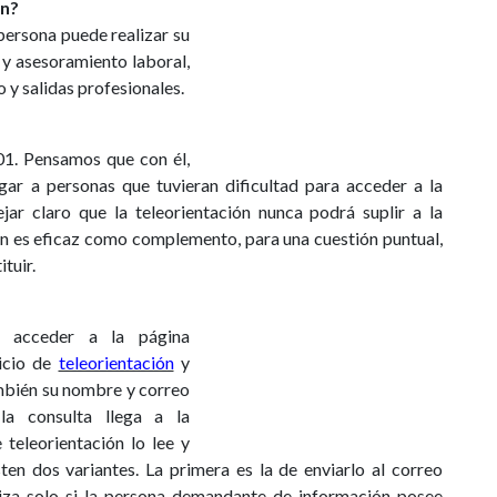
ón?
 persona puede realizar su
 y asesoramiento laboral,
 y salidas profesionales.
01. Pensamos que con él,
gar a personas que tuvieran dificultad para acceder a la
ejar claro que la teleorientación nunca podrá suplir a la
cion es eficaz como complemento, para una cuestión puntual,
tuir.
e acceder a la página
icio de
teleorientación
y
también su nombre y correo
la consulta llega a la
 teleorientación lo lee y
sten dos variantes. La primera es la de enviarlo al correo
aliza solo si la persona demandante de información posee