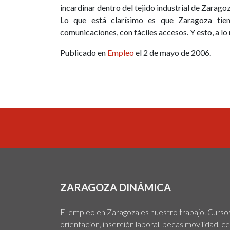
incardinar dentro del tejido industrial de Zaragoz
Lo que está clarísimo es que Zaragoza tien
comunicaciones, con fáciles accesos. Y esto, a lo
Publicado en
Empleo
el 2 de mayo de 2006.
ZARAGOZA DINÁMICA
El empleo en Zaragoza es nuestro trabajo. Cursos,
orientación, inserción laboral, becas movilidad, c