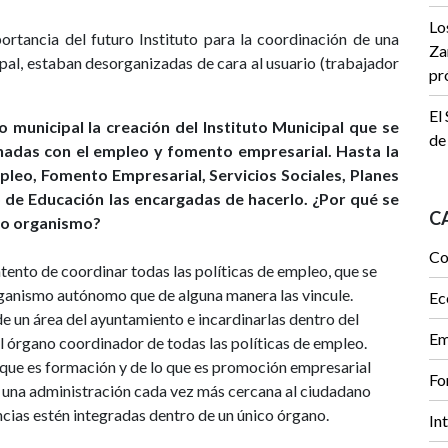
Lo
ortancia del futuro Instituto para la coordinación de una
Za
cipal, estaban desorganizadas de cara al usuario (trabajador
pr
El
 municipal la creación del Instituto Municipal que se
de
onadas con el empleo y fomento empresarial. Hasta la
leo, Fomento Empresarial, Servicios Sociales, Planes
 de Educación las encargadas de hacerlo. ¿Por qué se
C
ico organismo?
Co
ntento de coordinar todas las políticas de empleo, que se
rganismo autónomo que de alguna manera las vincule.
Ec
un área del ayuntamiento e incardinarlas dentro del
Em
el órgano coordinador de todas las políticas de empleo.
que es formación y de lo que es promoción empresarial
Fo
 una administración cada vez más cercana al ciudadano
ias estén integradas dentro de un único órgano.
In