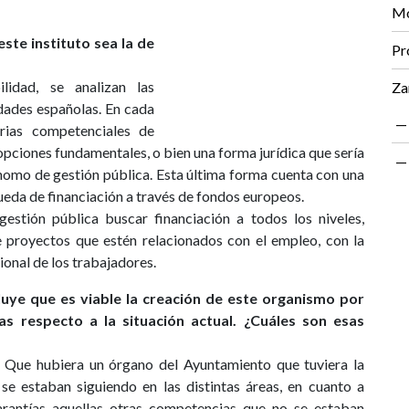
Mo
ste instituto sea la de
Pr
idad, se analizan las
Za
dades españolas. En cada
rias competenciales de
opciones fundamentales, o bien una forma jurídica que sería
nomo de gestión pública. Esta última forma cuenta con una
ueda de financiación a través de fondos europeos.
stión pública buscar financiación a todos los niveles,
 proyectos que estén relacionados con el empleo, con la
onal de los trabajadores.
luye que es viable la creación de este organismo por
s respecto a la situación actual. ¿Cuáles son esas
. Que hubiera un órgano del Ayuntamiento que tuviera la
se estaban siguiendo en las distintas áreas, en cuanto a
antías aquellas otras competencias que no se estaban