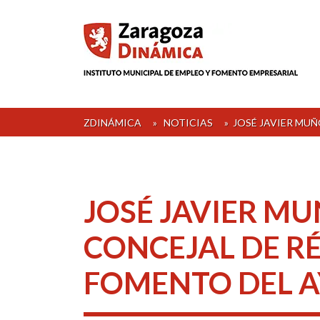
Skip
to
content
ZDINÁMICA
»
NOTICIAS
»
JOSÉ JAVIER MU
JOSÉ JAVIER M
CONCEJAL DE R
FOMENTO DEL A