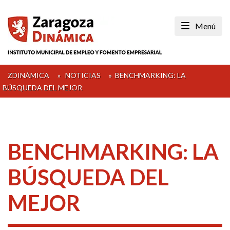
Skip
to
Menú
content
ZDINÁMICA
»
NOTICIAS
»
BENCHMARKING: LA
BÚSQUEDA DEL MEJOR
BENCHMARKING: LA
BÚSQUEDA DEL
MEJOR