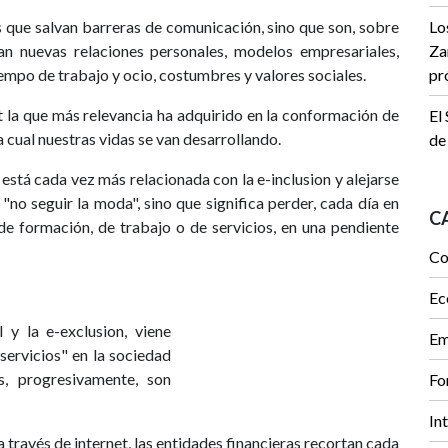
 que salvan barreras de comunicación, sino que son, sobre
Lo
n nuevas relaciones personales, modelos empresariales,
Za
empo de trabajo y ocio, costumbres y valores sociales.
pr
et la que más relevancia ha adquirido en la conformación de
El
la cual nuestras vidas se van desarrollando.
de
l está cada vez más relacionada con la e-inclusion y alejarse
 "no seguir la moda", sino que significa perder, cada día en
C
e formación, de trabajo o de servicios, en una pendiente
Co
Ec
l y la e-exclusion, viene
Em
servicios" en la sociedad
s, progresivamente, son
Fo
In
través de internet, las entidades financieras recortan cada