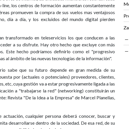
Mo
on-line, los centros de formación aumentan constantemente
 aéreas promueven la compra de sus vuelos mas ventajosos
Pr
no, día a día, y los excluidos del mundo digital pierden
Za
an transformado en teleservicios los que conducen a las
cceder a su disfrute. Hay otro hecho que excluye con más
cios. Este hecho podríamos definirlo como el "progresivo
as al ámbito de las nuevas tecnologías de la información".
ario sabe que su futuro depende en gran medida de su
esta por (actuales o potenciales) proveedores, clientes,
es, etc, cuya gestión va a estar progresivamente ligada a las
cación a "trabajarse la red" (networking) constituirán un
ente: Revista "De la Idea a la Empresa" de Marcel Planellas,
 actuación, cualquier persona deberá conocer, buscar y
rmita desarrollarse dentro de la sociedad. De esa red, de su