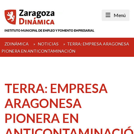
Skip
to
Menú
content
ZDINÁMICA
»
NOTICIAS
»
TERRA: EMPRESA ARAGONESA
PIONERA EN ANTICONTAMINACIÓN
TERRA: EMPRESA
ARAGONESA
PIONERA EN
ANTICONTAMINACI