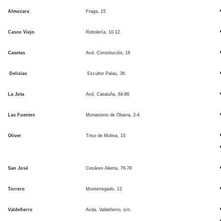
Almozara
Fraga, 15
Casco Viejo
Rebolería, 10-12
Casetas
Avd. Constitución, 16
Delicias
Escultor Palau, 36.
La Jota
Avd. Cataluña, 84-86
Las Fuentes
Monasterio de Obarra, 2-4
Oliver
Tirso de Molina, 10
San José
Cesáreo Alierta, 76-78
Torrero
Monterregado, 13
Valdefierro
Avda. Valdefierro, s/n.