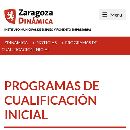
Skip
to
Menú
content
ZDINÁMICA
»
NOTICIAS
»
PROGRAMAS DE
CUALIFICACIÓN INICIAL
PROGRAMAS DE
CUALIFICACIÓN
INICIAL