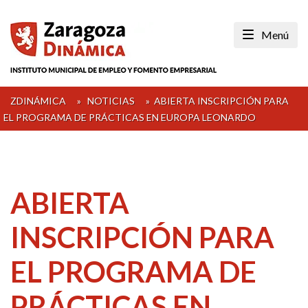
Skip
to
Menú
content
ZDINÁMICA
»
NOTICIAS
»
ABIERTA INSCRIPCIÓN PARA
EL PROGRAMA DE PRÁCTICAS EN EUROPA LEONARDO
ABIERTA
INSCRIPCIÓN PARA
EL PROGRAMA DE
PRÁCTICAS EN