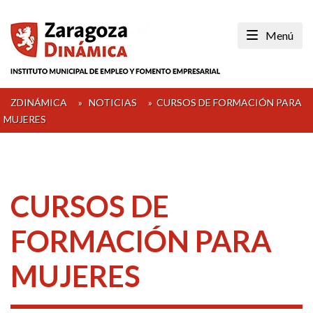
Skip
to
Menú
content
ZDINÁMICA
»
NOTICIAS
»
CURSOS DE FORMACIÓN PARA
MUJERES
CURSOS DE
FORMACIÓN PARA
MUJERES