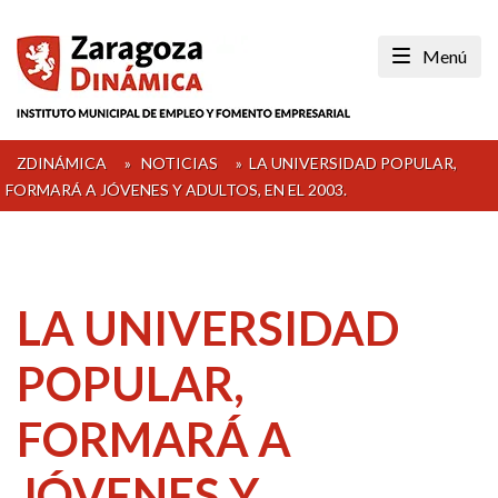
Skip
to
Menú
content
ZDINÁMICA
»
NOTICIAS
»
LA UNIVERSIDAD POPULAR,
FORMARÁ A JÓVENES Y ADULTOS, EN EL 2003.
LA UNIVERSIDAD
POPULAR,
FORMARÁ A
JÓVENES Y