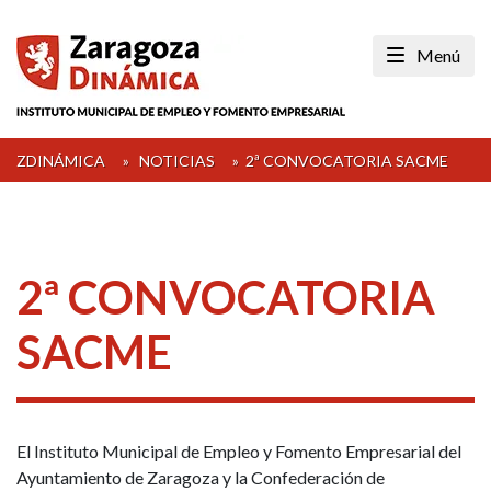
Skip
to
Menú
content
ZDINÁMICA
»
NOTICIAS
»
2ª CONVOCATORIA SACME
2ª CONVOCATORIA
SACME
El Instituto Municipal de Empleo y Fomento Empresarial del
Ayuntamiento de Zaragoza y la Confederación de