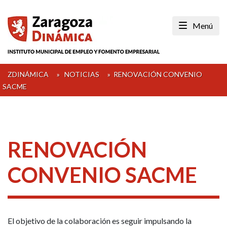
Skip
to
Menú
content
ZDINÁMICA
»
NOTICIAS
»
RENOVACIÓN CONVENIO
SACME
RENOVACIÓN
CONVENIO SACME
El objetivo de la colaboración es seguir impulsando la