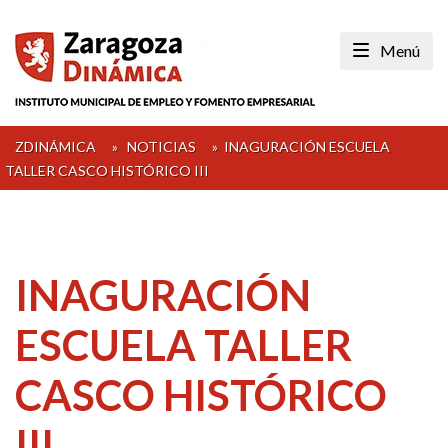
Skip
to
Menú
content
ZDINÁMICA
»
NOTICIAS
»
INAGURACIÓN ESCUELA
TALLER CASCO HISTÓRICO III
INAGURACIÓN
ESCUELA TALLER
CASCO HISTÓRICO
III