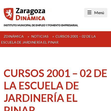
Skip
to
Menú
content
ZDINÁMICA
»
NOTICIAS
»
CURSOS 2001 – 02 DE LA
ESCUELA DE JARDINERÍA EL PINAR
CURSOS 2001 – 02 DE
LA ESCUELA DE
JARDINERÍA EL
PINAR